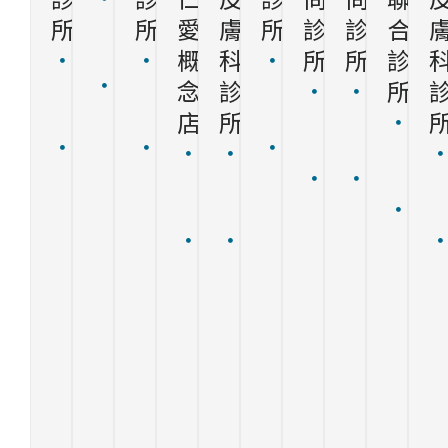
所
所
愛
膚
所
診
診
合
2376-
9118
概
科
所
所
診
04-
05-
04-
403
念
診
所
2393-
222-
2380-
02-
07-
台
7570
0180
店
所
4958
2898-
624-
03-
中
台中
600
408
1111
8788
302-
02-
03-
市
市北
嘉
台
112
820
0185
2371-
301-
西
屯區
義
中
台
高
330
0805
5966
區
環太
市
市
北
雄
桃
106
330
忠
東路
東
南
市
市
園
台
桃
明
460
區
屯
北
岡
市
北
園
南
號
中
區
投
山
桃
市
市
路
（總
山
永
區
區
園
大
桃
373
太
路
春
光
岡
區
安
園
號
2020
159
東
明
山
大
區
區
社
號
七
路
路
興
仁
大