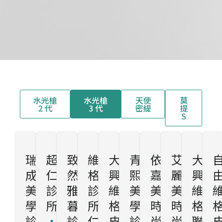
水光槍
水光槍
天使
莫
2 代
3 代
密緹
提
S
瑞
超
致
維
大
青
依
艾
大
成
仁
然
格
興
熙
嘉
麗
興
美
診
雅
診
維
美
美
美
維
學
所
暮
所
格
學
時
時
格
診
診
仁
皮
診
尚
尚
聯
04-