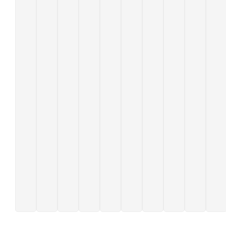
區）
路
168
201
西
愛
興
525
號
號
路
路
西
號
二
四
路
段
段
二
135
403
段
號
號1
131
樓
號